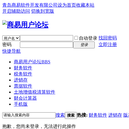
青岛商易软件开发有限公司
设为首页
收藏本站
开启辅助访问
切换到宽版
找回密码
自动登录
密码
立即注册
登录
快捷导航
商易用户论坛
BBS
财务软件
税务软件
进销存
票据软件
土地增值税清算软件
财会计算器
手机版
搜索
热搜:
财务软件
进销存
版
搜索
抱歉，您尚未登录，无法进行此操作