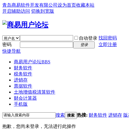
青岛商易软件开发有限公司
设为首页
收藏本站
开启辅助访问
切换到宽版
找回密码
自动登录
密码
立即注册
登录
快捷导航
商易用户论坛
BBS
财务软件
税务软件
进销存
票据软件
土地增值税清算软件
财会计算器
手机版
搜索
热搜:
财务软件
进销存
版
搜索
抱歉，您尚未登录，无法进行此操作