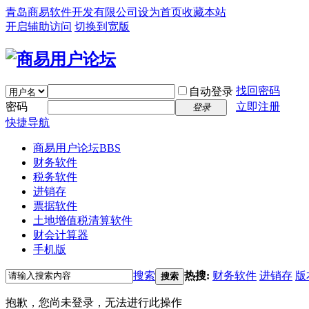
青岛商易软件开发有限公司
设为首页
收藏本站
开启辅助访问
切换到宽版
找回密码
自动登录
密码
立即注册
登录
快捷导航
商易用户论坛
BBS
财务软件
税务软件
进销存
票据软件
土地增值税清算软件
财会计算器
手机版
搜索
热搜:
财务软件
进销存
版
搜索
抱歉，您尚未登录，无法进行此操作