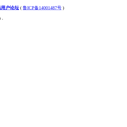
易用户论坛
(
鲁ICP备14001487号
)
 .