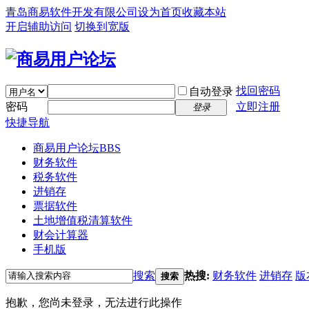
青岛商易软件开发有限公司
设为首页
收藏本站
开启辅助访问
切换到宽版
找回密码
自动登录
密码
立即注册
登录
快捷导航
商易用户论坛
BBS
财务软件
税务软件
进销存
票据软件
土地增值税清算软件
财会计算器
手机版
搜索
热搜:
财务软件
进销存
版
搜索
抱歉，您尚未登录，无法进行此操作