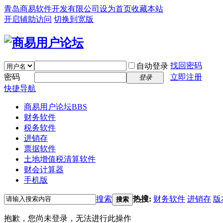
青岛商易软件开发有限公司
设为首页
收藏本站
开启辅助访问
切换到宽版
找回密码
自动登录
密码
立即注册
登录
快捷导航
商易用户论坛
BBS
财务软件
税务软件
进销存
票据软件
土地增值税清算软件
财会计算器
手机版
搜索
热搜:
财务软件
进销存
版
搜索
抱歉，您尚未登录，无法进行此操作