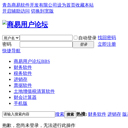
青岛商易软件开发有限公司
设为首页
收藏本站
开启辅助访问
切换到宽版
找回密码
自动登录
密码
立即注册
登录
快捷导航
商易用户论坛
BBS
财务软件
税务软件
进销存
票据软件
土地增值税清算软件
财会计算器
手机版
搜索
热搜:
财务软件
进销存
版
搜索
抱歉，您尚未登录，无法进行此操作