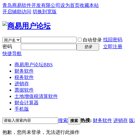
青岛商易软件开发有限公司
设为首页
收藏本站
开启辅助访问
切换到宽版
找回密码
自动登录
密码
立即注册
登录
快捷导航
商易用户论坛
BBS
财务软件
税务软件
进销存
票据软件
土地增值税清算软件
财会计算器
手机版
搜索
热搜:
财务软件
进销存
版
搜索
抱歉，您尚未登录，无法进行此操作