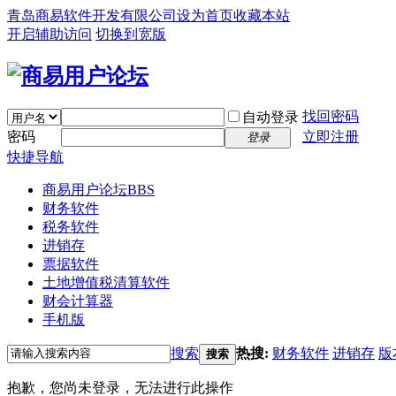
青岛商易软件开发有限公司
设为首页
收藏本站
开启辅助访问
切换到宽版
找回密码
自动登录
密码
立即注册
登录
快捷导航
商易用户论坛
BBS
财务软件
税务软件
进销存
票据软件
土地增值税清算软件
财会计算器
手机版
搜索
热搜:
财务软件
进销存
版
搜索
抱歉，您尚未登录，无法进行此操作