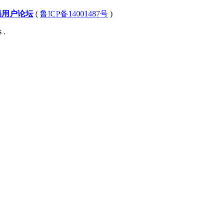
易用户论坛
(
鲁ICP备14001487号
)
 .