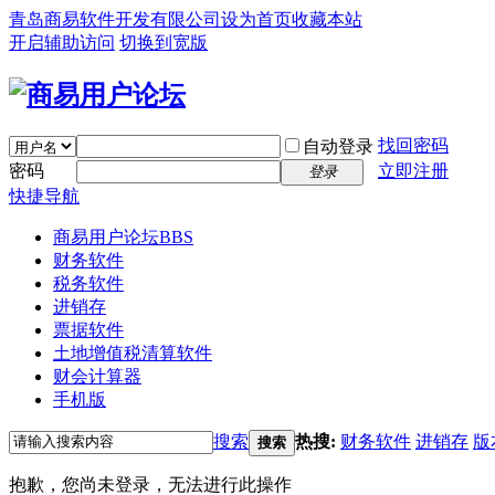
青岛商易软件开发有限公司
设为首页
收藏本站
开启辅助访问
切换到宽版
找回密码
自动登录
密码
立即注册
登录
快捷导航
商易用户论坛
BBS
财务软件
税务软件
进销存
票据软件
土地增值税清算软件
财会计算器
手机版
搜索
热搜:
财务软件
进销存
版
搜索
抱歉，您尚未登录，无法进行此操作