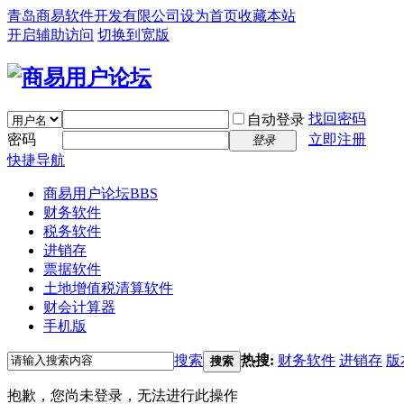
青岛商易软件开发有限公司
设为首页
收藏本站
开启辅助访问
切换到宽版
找回密码
自动登录
密码
立即注册
登录
快捷导航
商易用户论坛
BBS
财务软件
税务软件
进销存
票据软件
土地增值税清算软件
财会计算器
手机版
搜索
热搜:
财务软件
进销存
版
搜索
抱歉，您尚未登录，无法进行此操作