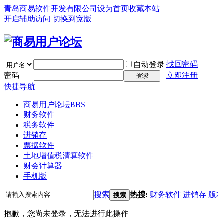
青岛商易软件开发有限公司
设为首页
收藏本站
开启辅助访问
切换到宽版
找回密码
自动登录
密码
立即注册
登录
快捷导航
商易用户论坛
BBS
财务软件
税务软件
进销存
票据软件
土地增值税清算软件
财会计算器
手机版
搜索
热搜:
财务软件
进销存
版
搜索
抱歉，您尚未登录，无法进行此操作