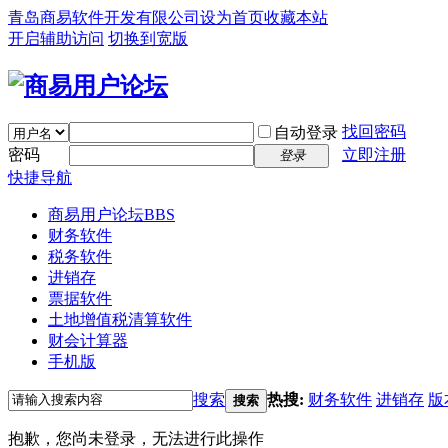
青岛商易软件开发有限公司
设为首页
收藏本站
开启辅助访问
切换到宽版
找回密码
自动登录
密码
立即注册
登录
快捷导航
商易用户论坛
BBS
财务软件
税务软件
进销存
票据软件
土地增值税清算软件
财会计算器
手机版
搜索
热搜:
财务软件
进销存
版
搜索
抱歉，您尚未登录，无法进行此操作