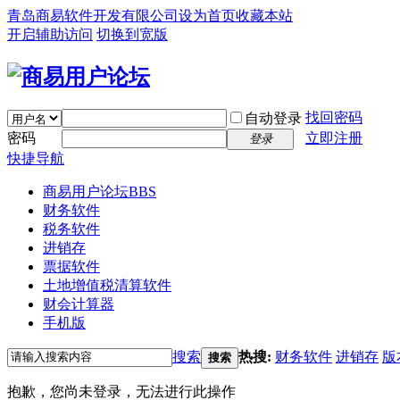
青岛商易软件开发有限公司
设为首页
收藏本站
开启辅助访问
切换到宽版
找回密码
自动登录
密码
立即注册
登录
快捷导航
商易用户论坛
BBS
财务软件
税务软件
进销存
票据软件
土地增值税清算软件
财会计算器
手机版
搜索
热搜:
财务软件
进销存
版
搜索
抱歉，您尚未登录，无法进行此操作