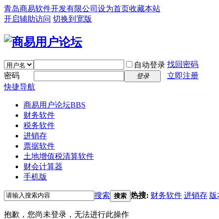
青岛商易软件开发有限公司
设为首页
收藏本站
开启辅助访问
切换到宽版
找回密码
自动登录
密码
立即注册
登录
快捷导航
商易用户论坛
BBS
财务软件
税务软件
进销存
票据软件
土地增值税清算软件
财会计算器
手机版
搜索
热搜:
财务软件
进销存
版
搜索
抱歉，您尚未登录，无法进行此操作