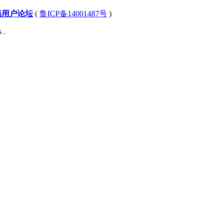
易用户论坛
(
鲁ICP备14001487号
)
 .