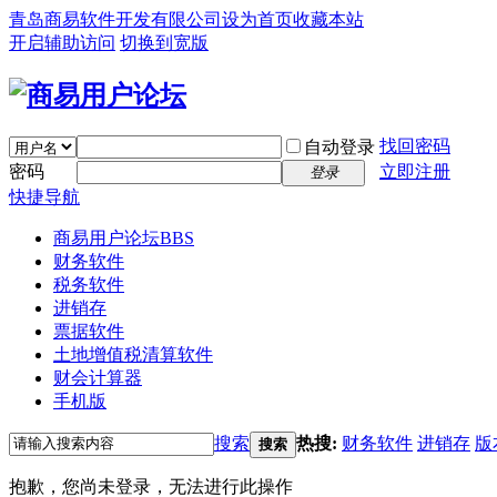
青岛商易软件开发有限公司
设为首页
收藏本站
开启辅助访问
切换到宽版
找回密码
自动登录
密码
立即注册
登录
快捷导航
商易用户论坛
BBS
财务软件
税务软件
进销存
票据软件
土地增值税清算软件
财会计算器
手机版
搜索
热搜:
财务软件
进销存
版
搜索
抱歉，您尚未登录，无法进行此操作