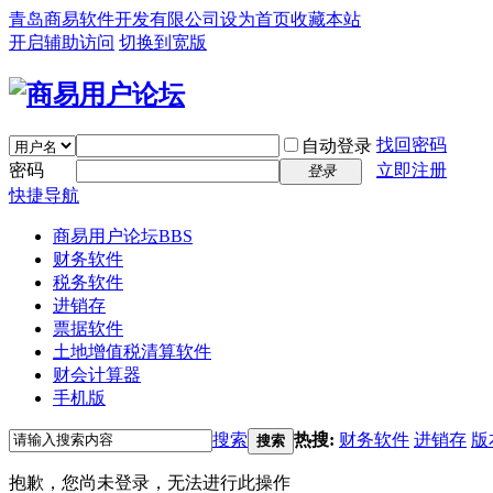
青岛商易软件开发有限公司
设为首页
收藏本站
开启辅助访问
切换到宽版
找回密码
自动登录
密码
立即注册
登录
快捷导航
商易用户论坛
BBS
财务软件
税务软件
进销存
票据软件
土地增值税清算软件
财会计算器
手机版
搜索
热搜:
财务软件
进销存
版
搜索
抱歉，您尚未登录，无法进行此操作