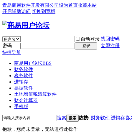
青岛商易软件开发有限公司
设为首页
收藏本站
开启辅助访问
切换到宽版
找回密码
自动登录
密码
立即注册
登录
快捷导航
商易用户论坛
BBS
财务软件
税务软件
进销存
票据软件
土地增值税清算软件
财会计算器
手机版
搜索
热搜:
财务软件
进销存
版
搜索
抱歉，您尚未登录，无法进行此操作