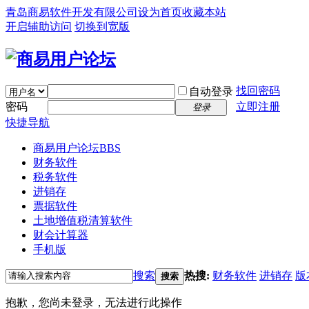
青岛商易软件开发有限公司
设为首页
收藏本站
开启辅助访问
切换到宽版
找回密码
自动登录
密码
立即注册
登录
快捷导航
商易用户论坛
BBS
财务软件
税务软件
进销存
票据软件
土地增值税清算软件
财会计算器
手机版
搜索
热搜:
财务软件
进销存
版
搜索
抱歉，您尚未登录，无法进行此操作