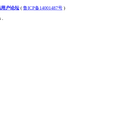
易用户论坛
(
鲁ICP备14001487号
)
 .