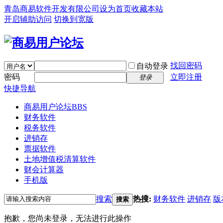
青岛商易软件开发有限公司
设为首页
收藏本站
开启辅助访问
切换到宽版
找回密码
自动登录
密码
立即注册
登录
快捷导航
商易用户论坛
BBS
财务软件
税务软件
进销存
票据软件
土地增值税清算软件
财会计算器
手机版
搜索
热搜:
财务软件
进销存
版
搜索
抱歉，您尚未登录，无法进行此操作