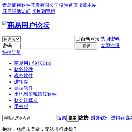
青岛商易软件开发有限公司
设为首页
收藏本站
开启辅助访问
切换到宽版
找回密码
自动登录
密码
立即注册
登录
快捷导航
商易用户论坛
BBS
财务软件
税务软件
进销存
票据软件
土地增值税清算软件
财会计算器
手机版
搜索
热搜:
财务软件
进销存
版
搜索
抱歉，您尚未登录，无法进行此操作