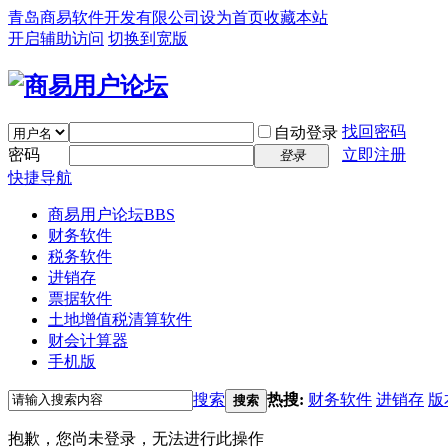
青岛商易软件开发有限公司
设为首页
收藏本站
开启辅助访问
切换到宽版
找回密码
自动登录
密码
立即注册
登录
快捷导航
商易用户论坛
BBS
财务软件
税务软件
进销存
票据软件
土地增值税清算软件
财会计算器
手机版
搜索
热搜:
财务软件
进销存
版
搜索
抱歉，您尚未登录，无法进行此操作