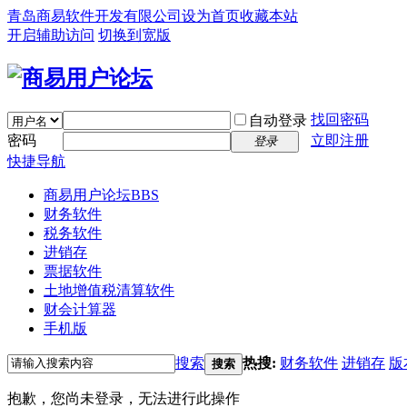
青岛商易软件开发有限公司
设为首页
收藏本站
开启辅助访问
切换到宽版
找回密码
自动登录
密码
立即注册
登录
快捷导航
商易用户论坛
BBS
财务软件
税务软件
进销存
票据软件
土地增值税清算软件
财会计算器
手机版
搜索
热搜:
财务软件
进销存
版
搜索
抱歉，您尚未登录，无法进行此操作