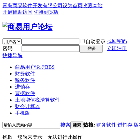
青岛商易软件开发有限公司
设为首页
收藏本站
开启辅助访问
切换到宽版
找回密码
自动登录
密码
立即注册
登录
快捷导航
商易用户论坛
BBS
财务软件
税务软件
进销存
票据软件
土地增值税清算软件
财会计算器
手机版
搜索
热搜:
财务软件
进销存
版
搜索
抱歉，您尚未登录，无法进行此操作