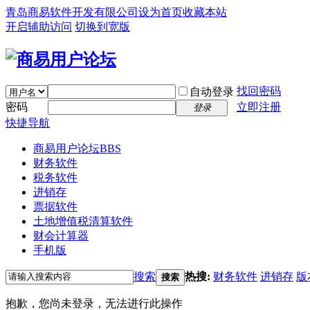
青岛商易软件开发有限公司
设为首页
收藏本站
开启辅助访问
切换到宽版
找回密码
自动登录
密码
立即注册
登录
快捷导航
商易用户论坛
BBS
财务软件
税务软件
进销存
票据软件
土地增值税清算软件
财会计算器
手机版
搜索
热搜:
财务软件
进销存
版
搜索
抱歉，您尚未登录，无法进行此操作