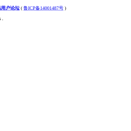
易用户论坛
(
鲁ICP备14001487号
)
 .