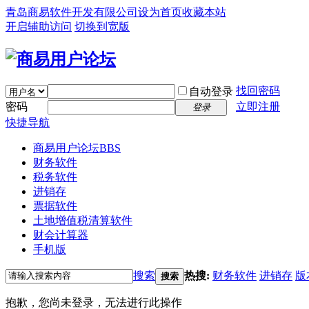
青岛商易软件开发有限公司
设为首页
收藏本站
开启辅助访问
切换到宽版
找回密码
自动登录
密码
立即注册
登录
快捷导航
商易用户论坛
BBS
财务软件
税务软件
进销存
票据软件
土地增值税清算软件
财会计算器
手机版
搜索
热搜:
财务软件
进销存
版
搜索
抱歉，您尚未登录，无法进行此操作