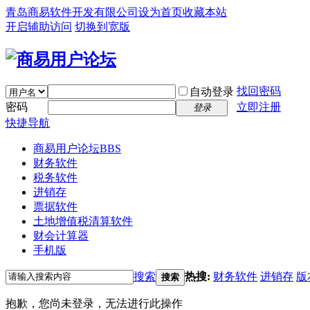
青岛商易软件开发有限公司
设为首页
收藏本站
开启辅助访问
切换到宽版
找回密码
自动登录
密码
立即注册
登录
快捷导航
商易用户论坛
BBS
财务软件
税务软件
进销存
票据软件
土地增值税清算软件
财会计算器
手机版
搜索
热搜:
财务软件
进销存
版
搜索
抱歉，您尚未登录，无法进行此操作