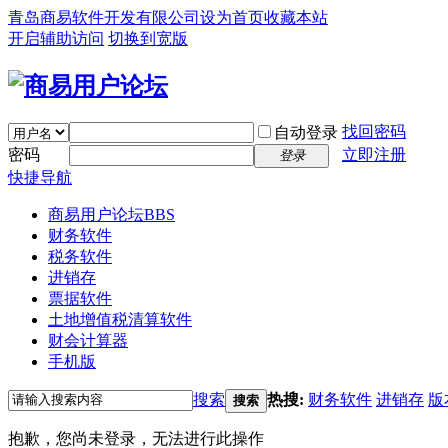
青岛商易软件开发有限公司
设为首页
收藏本站
开启辅助访问
切换到宽版
找回密码
自动登录
密码
立即注册
登录
快捷导航
商易用户论坛
BBS
财务软件
税务软件
进销存
票据软件
土地增值税清算软件
财会计算器
手机版
搜索
热搜:
财务软件
进销存
版
搜索
抱歉，您尚未登录，无法进行此操作