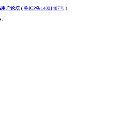
易用户论坛
(
鲁ICP备14001487号
)
 .