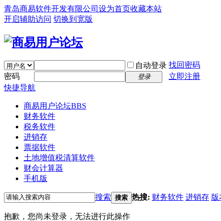
青岛商易软件开发有限公司
设为首页
收藏本站
开启辅助访问
切换到宽版
找回密码
自动登录
密码
立即注册
登录
快捷导航
商易用户论坛
BBS
财务软件
税务软件
进销存
票据软件
土地增值税清算软件
财会计算器
手机版
搜索
热搜:
财务软件
进销存
版
搜索
抱歉，您尚未登录，无法进行此操作