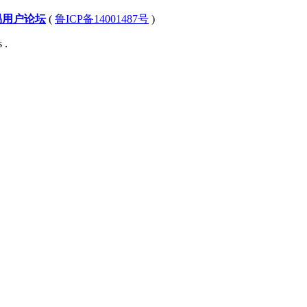
易用户论坛
(
鲁ICP备14001487号
)
 .