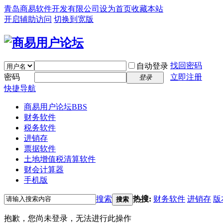
青岛商易软件开发有限公司
设为首页
收藏本站
开启辅助访问
切换到宽版
找回密码
自动登录
密码
立即注册
登录
快捷导航
商易用户论坛
BBS
财务软件
税务软件
进销存
票据软件
土地增值税清算软件
财会计算器
手机版
搜索
热搜:
财务软件
进销存
版
搜索
抱歉，您尚未登录，无法进行此操作