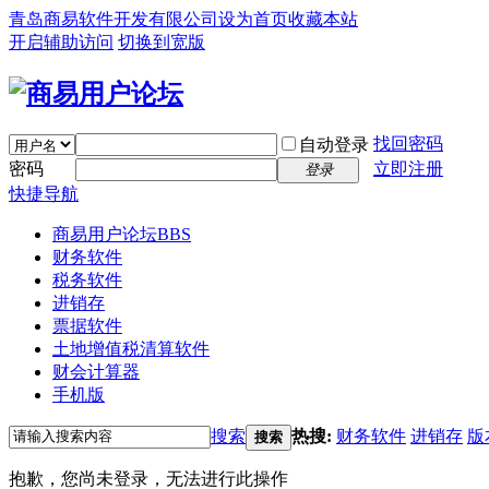
青岛商易软件开发有限公司
设为首页
收藏本站
开启辅助访问
切换到宽版
找回密码
自动登录
密码
立即注册
登录
快捷导航
商易用户论坛
BBS
财务软件
税务软件
进销存
票据软件
土地增值税清算软件
财会计算器
手机版
搜索
热搜:
财务软件
进销存
版
搜索
抱歉，您尚未登录，无法进行此操作