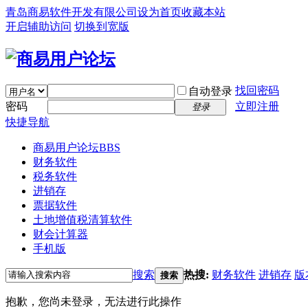
青岛商易软件开发有限公司
设为首页
收藏本站
开启辅助访问
切换到宽版
找回密码
自动登录
密码
立即注册
登录
快捷导航
商易用户论坛
BBS
财务软件
税务软件
进销存
票据软件
土地增值税清算软件
财会计算器
手机版
搜索
热搜:
财务软件
进销存
版
搜索
抱歉，您尚未登录，无法进行此操作