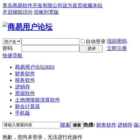
青岛商易软件开发有限公司
设为首页
收藏本站
开启辅助访问
切换到宽版
找回密码
自动登录
密码
立即注册
登录
快捷导航
商易用户论坛
BBS
财务软件
税务软件
进销存
票据软件
土地增值税清算软件
财会计算器
手机版
搜索
热搜:
财务软件
进销存
版
搜索
抱歉，您尚未登录，无法进行此操作