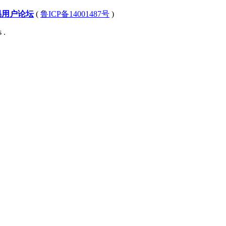
易用户论坛
(
鲁ICP备14001487号
)
 .