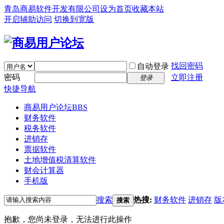
青岛商易软件开发有限公司
设为首页
收藏本站
开启辅助访问
切换到宽版
找回密码
自动登录
密码
立即注册
登录
快捷导航
商易用户论坛
BBS
财务软件
税务软件
进销存
票据软件
土地增值税清算软件
财会计算器
手机版
搜索
热搜:
财务软件
进销存
版
搜索
抱歉，您尚未登录，无法进行此操作