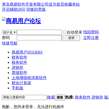
青岛商易软件开发有限公司
设为首页
收藏本站
开启辅助访问
切换到宽版
找回密码
自动登录
密码
立即注册
登录
快捷导航
商易用户论坛
BBS
财务软件
税务软件
进销存
票据软件
土地增值税清算软件
财会计算器
手机版
搜索
热搜:
财务软件
进销存
版
搜索
抱歉，您尚未登录，无法进行此操作