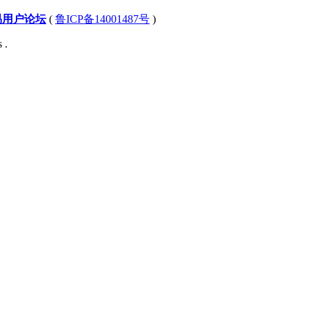
易用户论坛
(
鲁ICP备14001487号
)
 .