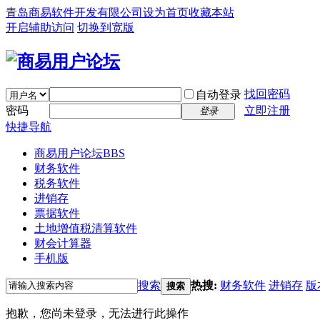
青岛商易软件开发有限公司
设为首页
收藏本站
开启辅助访问
切换到宽版
找回密码
自动登录
密码
立即注册
登录
快捷导航
商易用户论坛
BBS
财务软件
税务软件
进销存
票据软件
土地增值税清算软件
财会计算器
手机版
搜索
热搜:
财务软件
进销存
版
搜索
抱歉，您尚未登录，无法进行此操作