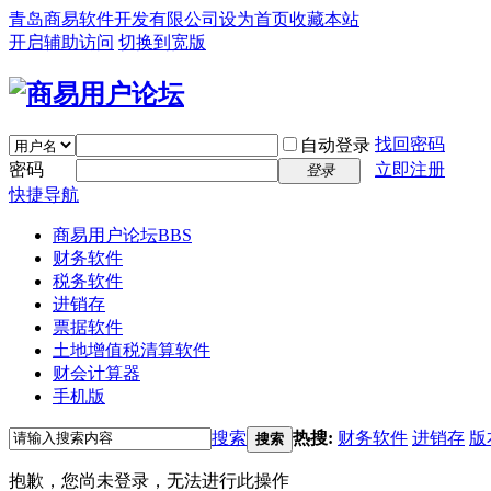
青岛商易软件开发有限公司
设为首页
收藏本站
开启辅助访问
切换到宽版
找回密码
自动登录
密码
立即注册
登录
快捷导航
商易用户论坛
BBS
财务软件
税务软件
进销存
票据软件
土地增值税清算软件
财会计算器
手机版
搜索
热搜:
财务软件
进销存
版
搜索
抱歉，您尚未登录，无法进行此操作