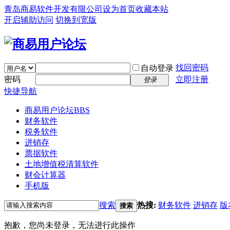
青岛商易软件开发有限公司
设为首页
收藏本站
开启辅助访问
切换到宽版
找回密码
自动登录
密码
立即注册
登录
快捷导航
商易用户论坛
BBS
财务软件
税务软件
进销存
票据软件
土地增值税清算软件
财会计算器
手机版
搜索
热搜:
财务软件
进销存
版
搜索
抱歉，您尚未登录，无法进行此操作