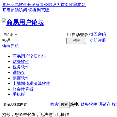
青岛商易软件开发有限公司
设为首页
收藏本站
开启辅助访问
切换到宽版
找回密码
自动登录
密码
立即注册
登录
快捷导航
商易用户论坛
BBS
财务软件
税务软件
进销存
票据软件
土地增值税清算软件
财会计算器
手机版
搜索
热搜:
财务软件
进销存
版
搜索
抱歉，您尚未登录，无法进行此操作