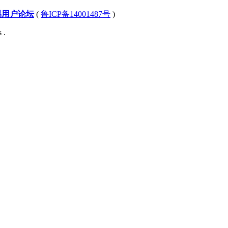
易用户论坛
(
鲁ICP备14001487号
)
 .