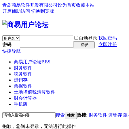
青岛商易软件开发有限公司
设为首页
收藏本站
开启辅助访问
切换到宽版
找回密码
自动登录
密码
立即注册
登录
快捷导航
商易用户论坛
BBS
财务软件
税务软件
进销存
票据软件
土地增值税清算软件
财会计算器
手机版
搜索
热搜:
财务软件
进销存
版
搜索
抱歉，您尚未登录，无法进行此操作