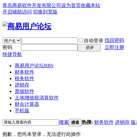
青岛商易软件开发有限公司
设为首页
收藏本站
开启辅助访问
切换到宽版
找回密码
自动登录
密码
立即注册
登录
快捷导航
商易用户论坛
BBS
财务软件
税务软件
进销存
票据软件
土地增值税清算软件
财会计算器
手机版
搜索
热搜:
财务软件
进销存
版
搜索
抱歉，您尚未登录，无法进行此操作