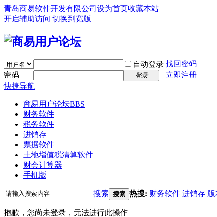
青岛商易软件开发有限公司
设为首页
收藏本站
开启辅助访问
切换到宽版
找回密码
自动登录
密码
立即注册
登录
快捷导航
商易用户论坛
BBS
财务软件
税务软件
进销存
票据软件
土地增值税清算软件
财会计算器
手机版
搜索
热搜:
财务软件
进销存
版
搜索
抱歉，您尚未登录，无法进行此操作