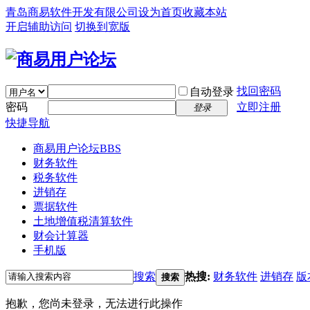
青岛商易软件开发有限公司
设为首页
收藏本站
开启辅助访问
切换到宽版
找回密码
自动登录
密码
立即注册
登录
快捷导航
商易用户论坛
BBS
财务软件
税务软件
进销存
票据软件
土地增值税清算软件
财会计算器
手机版
搜索
热搜:
财务软件
进销存
版
搜索
抱歉，您尚未登录，无法进行此操作