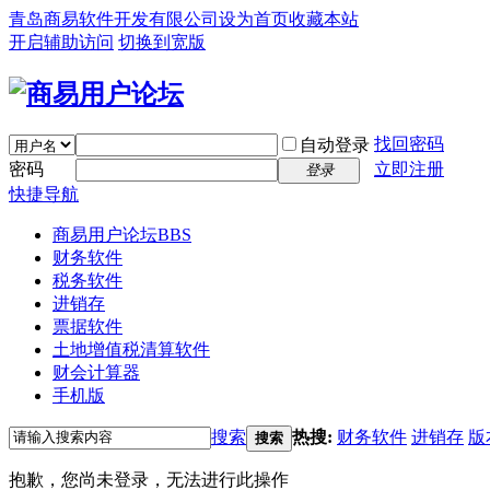
青岛商易软件开发有限公司
设为首页
收藏本站
开启辅助访问
切换到宽版
找回密码
自动登录
密码
立即注册
登录
快捷导航
商易用户论坛
BBS
财务软件
税务软件
进销存
票据软件
土地增值税清算软件
财会计算器
手机版
搜索
热搜:
财务软件
进销存
版
搜索
抱歉，您尚未登录，无法进行此操作