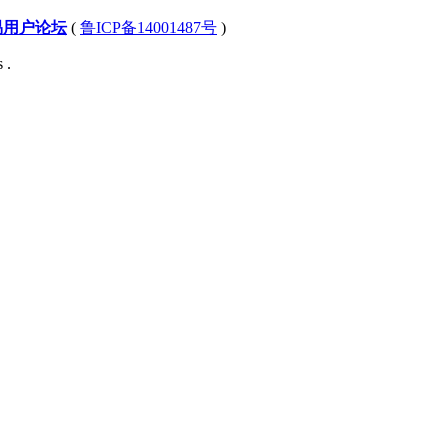
易用户论坛
(
鲁ICP备14001487号
)
 .