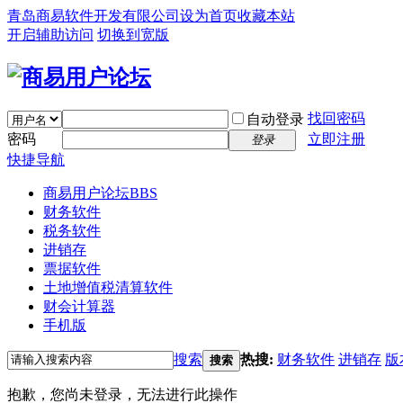
青岛商易软件开发有限公司
设为首页
收藏本站
开启辅助访问
切换到宽版
找回密码
自动登录
密码
立即注册
登录
快捷导航
商易用户论坛
BBS
财务软件
税务软件
进销存
票据软件
土地增值税清算软件
财会计算器
手机版
搜索
热搜:
财务软件
进销存
版
搜索
抱歉，您尚未登录，无法进行此操作