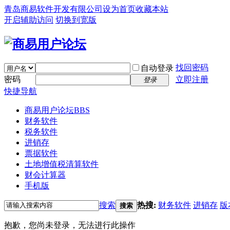
青岛商易软件开发有限公司
设为首页
收藏本站
开启辅助访问
切换到宽版
找回密码
自动登录
密码
立即注册
登录
快捷导航
商易用户论坛
BBS
财务软件
税务软件
进销存
票据软件
土地增值税清算软件
财会计算器
手机版
搜索
热搜:
财务软件
进销存
版
搜索
抱歉，您尚未登录，无法进行此操作