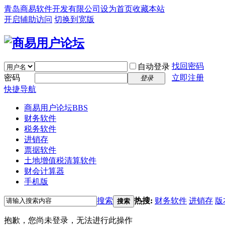
青岛商易软件开发有限公司
设为首页
收藏本站
开启辅助访问
切换到宽版
找回密码
自动登录
密码
立即注册
登录
快捷导航
商易用户论坛
BBS
财务软件
税务软件
进销存
票据软件
土地增值税清算软件
财会计算器
手机版
搜索
热搜:
财务软件
进销存
版
搜索
抱歉，您尚未登录，无法进行此操作