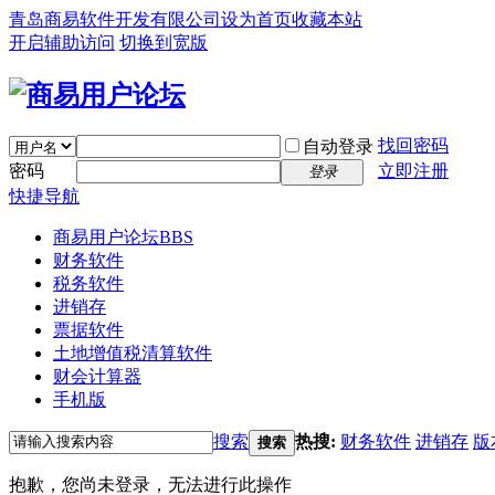
青岛商易软件开发有限公司
设为首页
收藏本站
开启辅助访问
切换到宽版
找回密码
自动登录
密码
立即注册
登录
快捷导航
商易用户论坛
BBS
财务软件
税务软件
进销存
票据软件
土地增值税清算软件
财会计算器
手机版
搜索
热搜:
财务软件
进销存
版
搜索
抱歉，您尚未登录，无法进行此操作