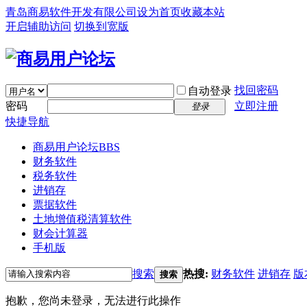
青岛商易软件开发有限公司
设为首页
收藏本站
开启辅助访问
切换到宽版
找回密码
自动登录
密码
立即注册
登录
快捷导航
商易用户论坛
BBS
财务软件
税务软件
进销存
票据软件
土地增值税清算软件
财会计算器
手机版
搜索
热搜:
财务软件
进销存
版
搜索
抱歉，您尚未登录，无法进行此操作