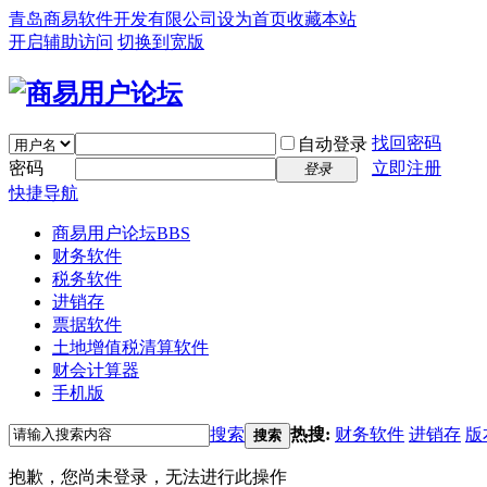
青岛商易软件开发有限公司
设为首页
收藏本站
开启辅助访问
切换到宽版
找回密码
自动登录
密码
立即注册
登录
快捷导航
商易用户论坛
BBS
财务软件
税务软件
进销存
票据软件
土地增值税清算软件
财会计算器
手机版
搜索
热搜:
财务软件
进销存
版
搜索
抱歉，您尚未登录，无法进行此操作