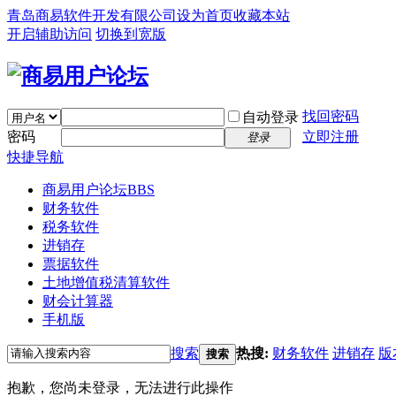
青岛商易软件开发有限公司
设为首页
收藏本站
开启辅助访问
切换到宽版
找回密码
自动登录
密码
立即注册
登录
快捷导航
商易用户论坛
BBS
财务软件
税务软件
进销存
票据软件
土地增值税清算软件
财会计算器
手机版
搜索
热搜:
财务软件
进销存
版
搜索
抱歉，您尚未登录，无法进行此操作